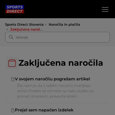
Sports Direct Slovenia
Naročila in plačila
Zaključena naročila
Zaključena naročila
V svojem naročilu pogrešam artikel
Žal nam je, da v vašem naročilu manjkajo
artikli.Preden se obrnete na našo službo za
pomoč strankam, preverite elektr...
Prejel sem napačen izdelek