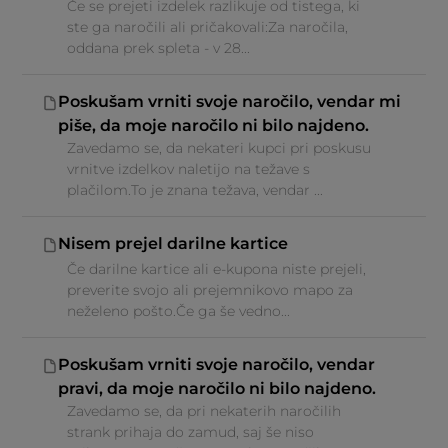
Če se prejeti izdelek razlikuje od tistega, ki
ste ga naročili ali pričakovali:Za naročila,
oddana prek spleta - v 28...
Poskušam vrniti svoje naročilo, vendar mi
piše, da moje naročilo ni bilo najdeno.
Zavedamo se, da nekateri kupci pri poskusu
vrnitve izdelkov naletijo na težave s
plačilom.To je znana težava, vendar ...
Nisem prejel darilne kartice
Če darilne kartice ali e-kupona niste prejeli,
preverite svojo ali prejemnikovo mapo za
neželeno pošto.Če ga še vedno...
Poskušam vrniti svoje naročilo, vendar
pravi, da moje naročilo ni bilo najdeno.
Zavedamo se, da pri nekaterih naročilih
strank prihaja do zamud, saj še niso