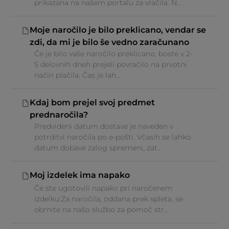
prikazana na našem portalu za vračila. N...
Moje naročilo je bilo preklicano, vendar se
zdi, da mi je bilo še vedno zaračunano
Če je bilo vaše naročilo preklicano, boste v 2-
5 delovnih dneh prejeli povračilo na prvotni
način plačila. Čas je lah...
Kdaj bom prejel svoj predmet
prednaročila?
Predvideni datum dostave je naveden v
potrditvi naročila po e-pošti. Včasih se lahko
datum dobave zalog spremeni, zat...
Moj izdelek ima napako
Če ste ugotovili napako pri naročenem
izdelku:Za naročila, oddana prek spleta, se
obrnite na našo službo za pomoč str...