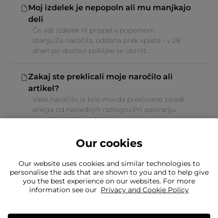
Moj izdelek je nepopoln ali mu manjkajo
deli
Če vaš izdelek ni prispel v popolnem
stanju:Za naročila, oddana prek spleta - v 28
dneh po dostavi pošiljke se obrnit...
Zakaj ste preklicali moje naročilo ali
artikel?
Vaše naročilo je bilo morda preklicano zaradi
enega od naslednjih razlogov:Pri pakiranju
naročila izdelk artikli niso...
Our cookies
Our website uses cookies and similar technologies to
personalise the ads that are shown to you and to help give
you the best experience on our websites. For more
Ne najdete, kar iščete?
information see our
Privacy and Cookie Policy
Naša ekipa vam je na voljo za pomoč
Še vedno nas želiš kontaktirati?