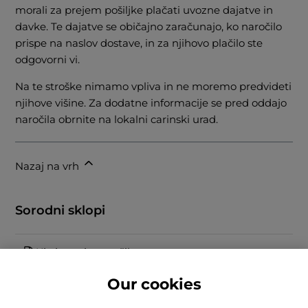
morali za prejem pošiljke plačati uvozne dajatve in
davke. Te dajatve se običajno zaračunajo, ko naročilo
prispe na naslov dostave, in za njihovo plačilo ste
odgovorni vi.
Na te stroške nimamo vpliva in ne moremo predvideti
njihove višine. Za dodatne informacije se pred oddajo
naročila obrnite na lokalni carinski urad.
Nazaj na vrh
Sorodni sklopi
Kje je moje naročilo
Our cookies